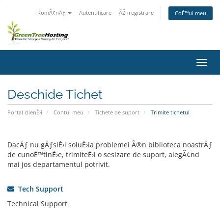
RomÃ¢nÄƒ
Autentificare
ÃŽnregistrare
CoÈ™ul meu
Navi
Toggl
Deschide Tichet
Portal clienÈ›i
Contul meu
Tichete de suport
Trimite tichetul
DacÄƒ nu gÄƒsiÈ›i soluÈ›ia problemei Ã®n biblioteca noastrÄƒ
de cunoÈ™tinÈ›e, trimiteÈ›i o sesizare de suport, alegÃ¢nd
mai jos departamentul potrivit.
Tech Support
Technical Support