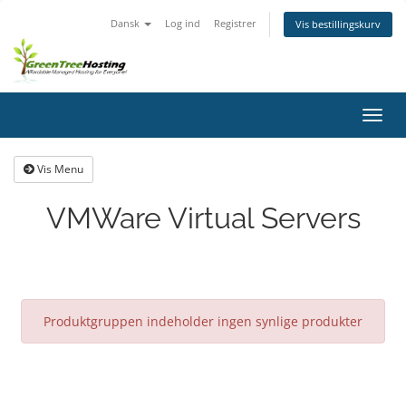
Dansk
Log ind
Registrer
Vis bestillingskurv
Skift
navig
Vis Menu
VMWare Virtual Servers
Produktgruppen indeholder ingen synlige produkter