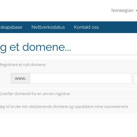
Norwegian
skapsbase
Nettverksstatus
Kontakt oss
g et domene...
Registrere et nytt domene
www.
Overfør domenet fra en annen registrar
Jeg vil bruke min eksisterende domene og oppdatere mine navneservere