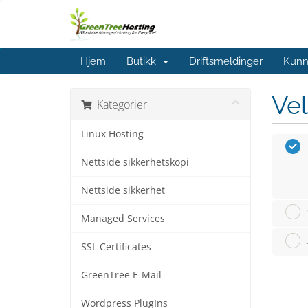
Hjem
Butikk
Driftsmeldinger
Kunn
Vel
Kategorier
Linux Hosting
Nettside sikkerhetskopi
Nettside sikkerhet
Managed Services
SSL Certificates
GreenTree E-Mail
Wordpress PlugIns