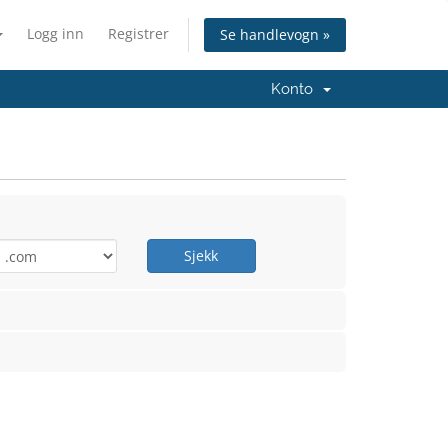
Logg inn
Registrer
Se handlevogn »
Konto
Sjekk