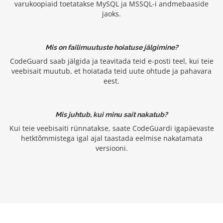
varukoopiaid toetatakse MySQL ja MSSQL-i andmebaaside
jaoks.
Mis on failimuutuste hoiatuse jälgimine?
CodeGuard saab jälgida ja teavitada teid e-posti teel, kui teie
veebisait muutub, et hoiatada teid uute ohtude ja pahavara
eest.
Mis juhtub, kui minu sait nakatub?
Kui teie veebisaiti rünnatakse, saate CodeGuardi igapäevaste
hetktõmmistega igal ajal taastada eelmise nakatamata
versiooni.