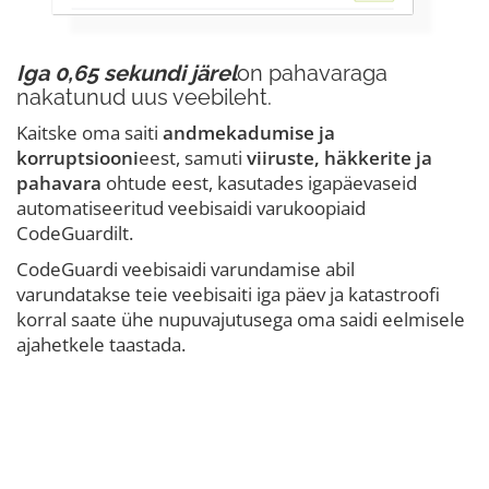
Iga 0,65 sekundi järel
on pahavaraga
nakatunud uus veebileht.
Kaitske oma saiti
andmekadumise ja
korruptsiooni
eest, samuti
viiruste, häkkerite ja
pahavara
ohtude eest, kasutades igapäevaseid
automatiseeritud veebisaidi varukoopiaid
CodeGuardilt.
CodeGuardi veebisaidi varundamise abil
varundatakse teie veebisaiti iga päev ja katastroofi
korral saate ühe nupuvajutusega oma saidi eelmisele
ajahetkele taastada.