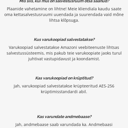
Mis siis, kui mul on salvestusruum otsa saanud?
Plaanide vahetamine on lihtne! Meie kliendiala kaudu saate
oma kettasalvestusruumi uuendada ja suurendada vaid mõne
lihtsa klõpsuga.
Kus varukoopiad salvestatakse?
Varukoopiad salvestatakse Amazoni veebiteenuste lihtsas
salvestussüsteemis, mis pakub teie varukoopiate jaoks turul
juhtivat vastupidavust ja koondamist.
Kas varukoopiad on krüptitud?
Jah, varukoopiad salvestatakse krüpteeritud AES-256
krüptimisstandardi abil.
Kas varundate andmebaase?
Jah, andmebaase saab varundada ka. Andmebaasi