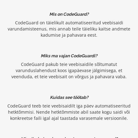
Mis on CodeGuard?
CodeGuard on täielikult automatiseeritud veebisaidi
varundamisteenus, mis annab teile täieliku kaitse andmete
kadumise ja pahavara eest.
Miks ma vajan CodeGuardi?
CodeGuard pakub teie veebisaidile sõltumatut
varunduslahendust koos igapäevase jälgimisega, et
veenduda, et teie veebisait on võrgus ja pahavara vaba.
Kuidas see töötab?
CodeGuard teeb teie veebisaidilt iga päev automatiseeritud
hetktõmmisi. Nende hetktõmmiste abil saate kogu saidi või
konkreetse faili igal ajal taastada varasemale versioonile.