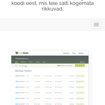
koodi eest, mis teie saiti kogemata
rikkuvad.
Lülit
navig