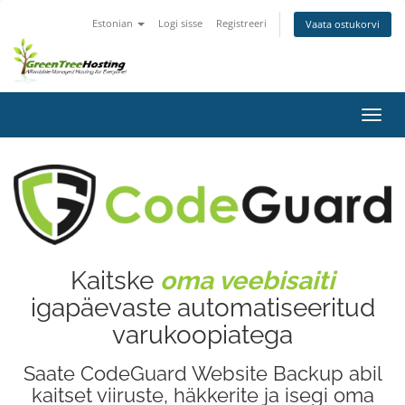
Estonian
Logi sisse
Registreeri
Vaata ostukorvi
Lülit
navig
Kaitske
oma veebisaiti
igapäevaste automatiseeritud
varukoopiatega
Saate CodeGuard Website Backup abil
kaitset viiruste, häkkerite ja isegi oma