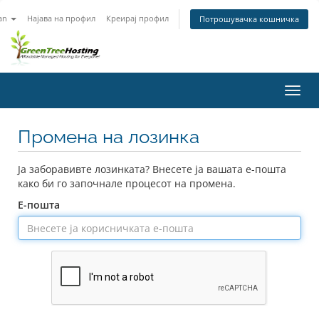
an
Најава на профил
Креирај профил
Потрошувачка кошничка
Вклу
ја
нави
Промена на лозинка
Ја заборавивте лозинката? Внесете ја вашата е-пошта
како би го започнале процесот на промена.
Е-пошта